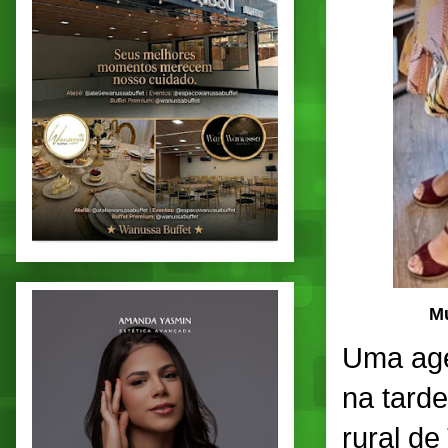
Mu
Uma age
na tard
rural d