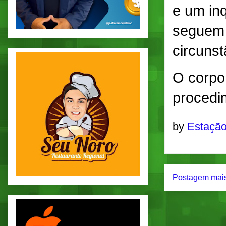
e um inq
seguem 
circunst
O corpo
procedim
by
Estação
Postagem mais