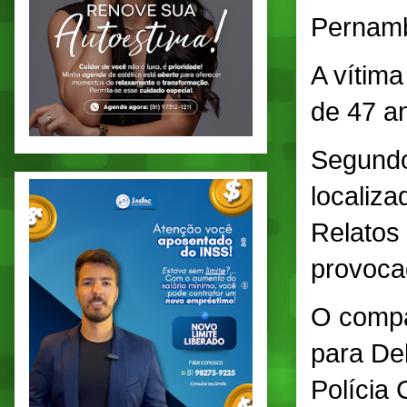
Pernam
A vítima
de 47 a
Segundo 
localiza
Relatos
provoca
O compa
para
De
Polícia 