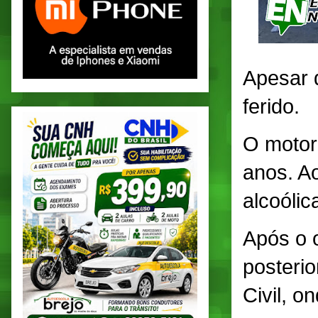
Apesar 
ferido.
O motori
anos. Ao
alcoólic
Após o 
posteri
Civil, o