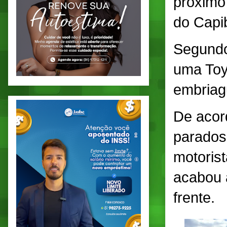
próximo
do Capi
Segundo
uma Toy
embriag
De acor
parados
motoris
acabou 
frente.