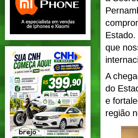
Pernamb
comprom
Estado.
que nos
internac
A chega
do Esta
e fortal
região n