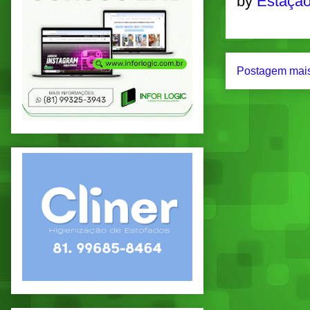
by
Estação
Postagem mais