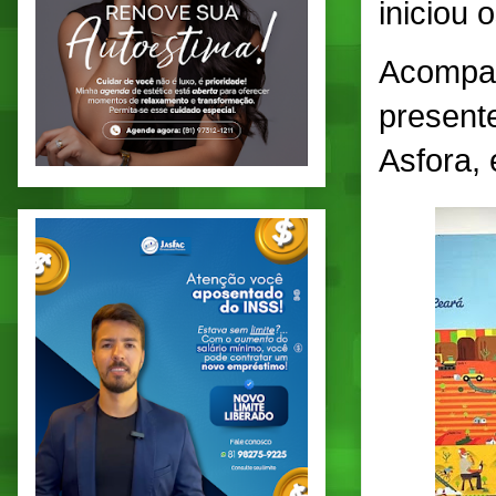
iniciou 
Acompan
presente
Asfora
,