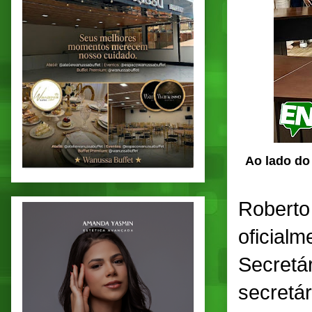
Ao lado do 
Roberto 
oficialm
Secretá
secretár