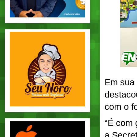
Em sua p
destaco
com o f
“É com 
a Secre