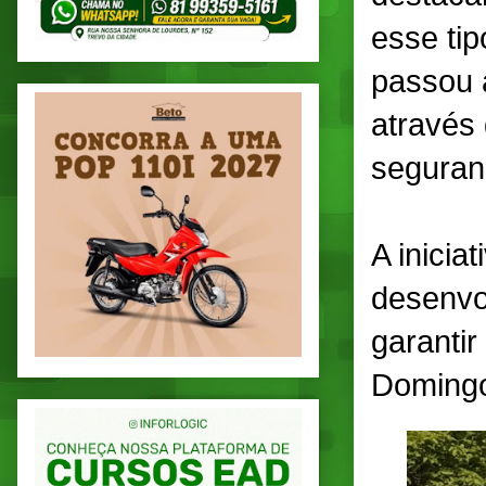
esse tip
passou 
através 
seguran
A inicia
desenvol
garanti
Domingo