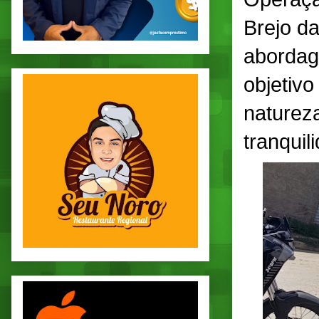
Brejo d
abordag
objetivo
naturez
tranquil