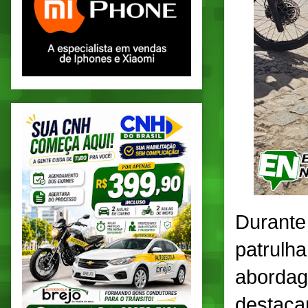
Durante 
patrulha
abordag
destacar