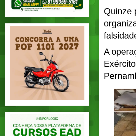
Quinze 
organiza
falsidad
A opera
Exército
Pernamb