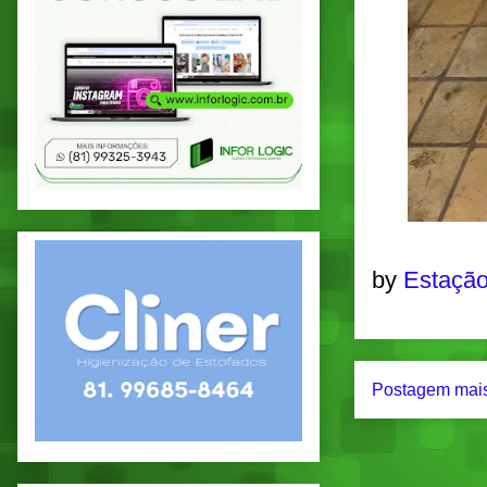
by
Estação
Postagem mais