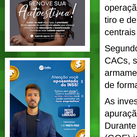
operaçã
tiro e 
centrai
Segundo 
CACs, s
armamen
de forma
As inve
apuraçã
Durante