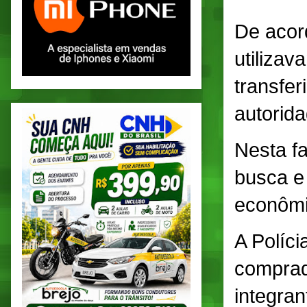
De acor
utilizav
transfer
autorida
Nesta f
busca e
econômi
A Políc
comprad
integran