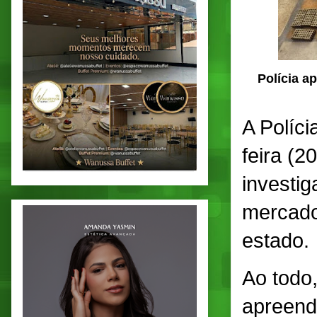
Polícia a
A Políci
feira (2
investi
mercado
estado.
Ao todo
apreend