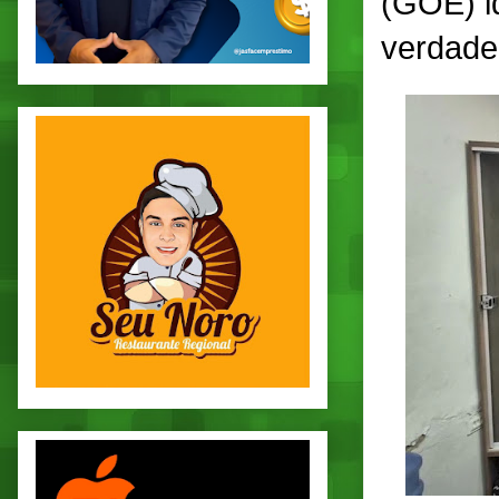
(GOE) id
verdade