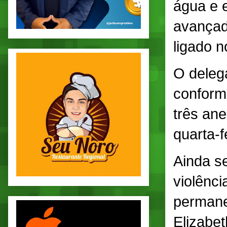
água e 
avançad
ligado 
O delega
conforme
três ane
quarta-f
Ainda s
violênci
permanec
Elizabet