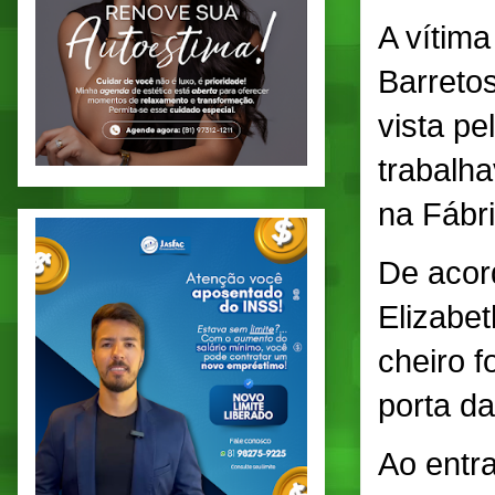
A vítima
Barretos
vista pe
trabalh
na Fábr
De acor
Elizabet
cheiro f
porta da
Ao entra