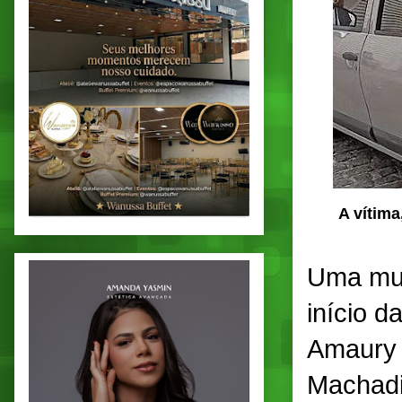
A vítim
Uma mul
início d
Amaury 
Machadi