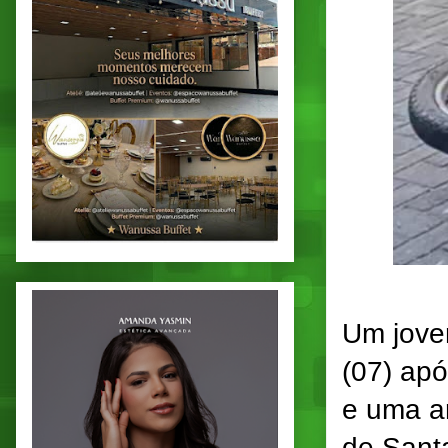
Um jove
(07) ap
e uma a
de Sant