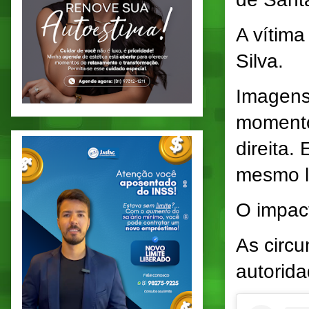
A vítima
Silva.
Imagens
momento
direita.
mesmo l
O impact
As circu
autorid