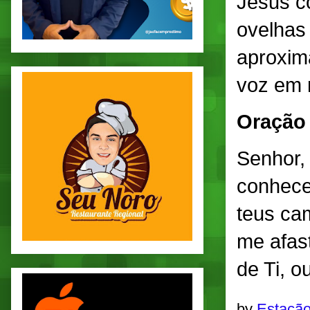
Jesus c
ovelhas 
aproxim
voz em 
Oração
Senhor,
conhecer
teus ca
me afas
de Ti, 
by
Estação