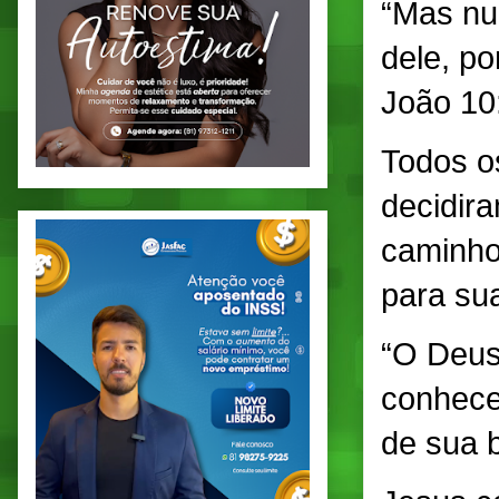
“Mas nu
dele, po
João 10
Todos o
decidira
caminho
para sua
“O Deus
conhecer
de sua b