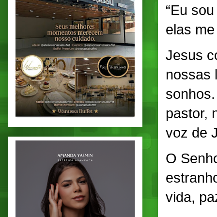
“Eu sou
elas me
Jesus c
nossas 
sonhos.
pastor,
voz de 
O Senho
estranh
vida, p