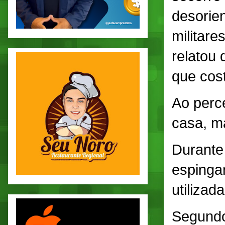
desorie
militare
relatou
que cos
Ao perc
casa, ma
Durante
espinga
utilizad
Segundo