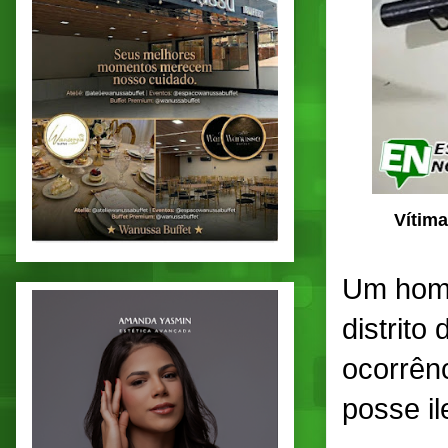
Vítim
Um homem
distrito
ocorrên
posse il