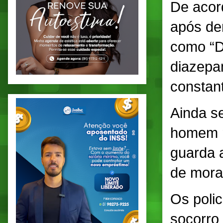
De acord
após de
como “D
diazepa
constan
Ainda s
homem r
guarda 
de mora
Os polic
socorro 