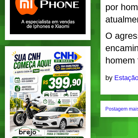
por homi
atualmen
O agress
encamin
homem f
by
Estação
Postagem mais