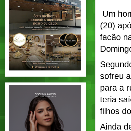
Um home
(20) ap
facão na
Domingo
Segundo
sofreu 
para a r
teria sa
filhos d
Ainda d