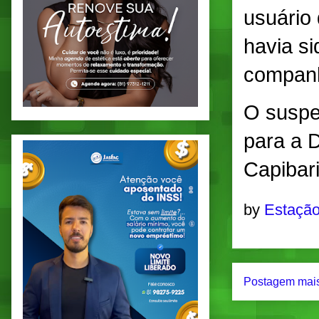
usuário 
havia si
companh
O suspe
para a D
Capibari
by
Estação
Postagem mais