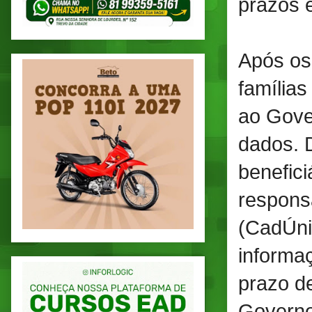
prazos e
Após os 
famílias
ao Gover
dados. 
benefic
responsá
(CadÚni
informa
prazo de
Governo 