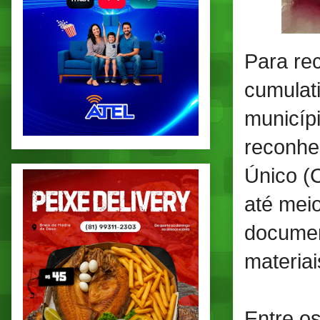
Para rec
cumulati
municíp
reconhec
Único (C
até mei
documen
materia
Entre o