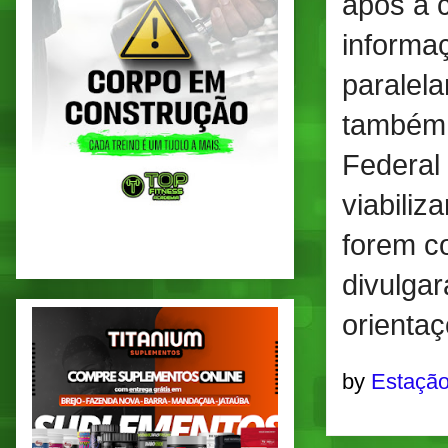
após a 
informa
paralel
também 
Federal
viabiliz
forem c
divulgar
orientaç
by
Estação