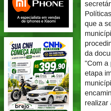
secretá
Polític
que a se
municíp
procedi
da docu
"Com a 
etapa i
municípi
encamin
realizar