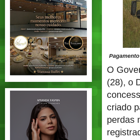
Pagamento 
O Gover
(28), o
concess
criado p
perdas 
registr