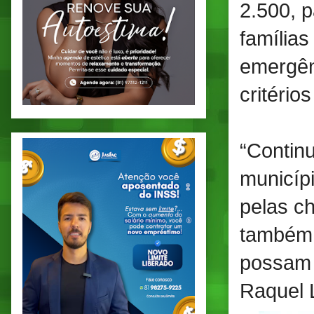
2.500, p
família
emergên
critério
“Contin
municípi
pelas c
também 
possam 
Raquel 