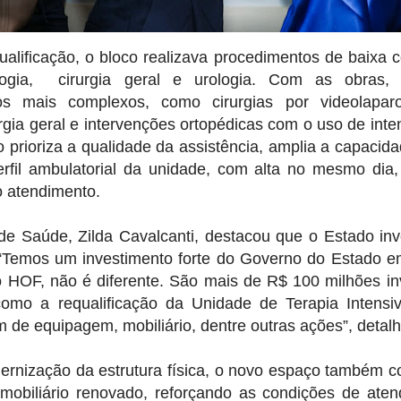
ualificação, o bloco realizava procedimentos de baixa
ogia, cirurgia geral e urologia. Com as obras,
os mais complexos, como cirurgias por videolapa
urgia geral e intervenções ortopédicas com o uso de int
o prioriza a qualidade da assistência, amplia a capacida
fil ambulatorial da unidade, com alta no mesmo dia, 
 atendimento.
 de Saúde, Zilda Cavalcanti, destacou que o Estado in
“Temos um investimento forte do Governo do Estado em
o HOF, não é diferente. São mais de R$ 100 milhões in
 como a requalificação da Unidade de Terapia Intensi
 de equipagem, mobiliário, dentre outras ações”, detal
rnização da estrutura física, o novo espaço também 
obiliário renovado, reforçando as condições de aten