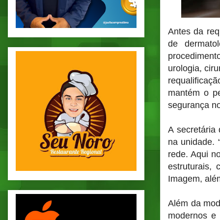
Antes da req
de dermatol
procediment
urologia, cir
requalificaçã
mantém o per
segurança no
A secretária
na unidade. 
rede. Aqui n
estruturais,
Imagem, além
Além da mode
modernos e m