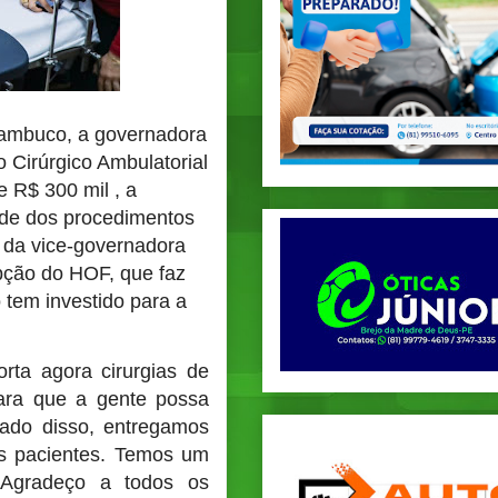
nambuco, a governadora
o Cirúrgico Ambulatorial
e R$ 300 mil , a
dade dos procedimentos
 da vice-governadora
epção do HOF, que faz
 tem investido para a
orta agora cirurgias de
para que a gente possa
lado disso, entregamos
s pacientes. Temos um
 Agradeço a todos os