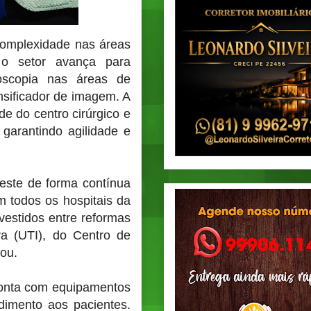
 complexidade nas áreas
 o setor avança para
roscopia nas áreas de
ensificador de imagem. A
de do centro cirúrgico e
garantindo agilidade e
veste de forma contínua
 todos os hospitais da
vestidos entre reformas
va (UTI), do Centro de
hou.
conta com equipamentos
dimento aos pacientes.