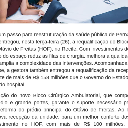
m passo para reestruturação da saúde pública de Per
ntregou, nesta terça-feira (26), a requalificação do Bloc
Otávio de Freitas (HOF), no Recife. Com investimentos d
o do espaço reduz as filas de cirurgia, melhora a quali
 amplia a complexidade das intervenções. Acompanhada
use, a gestora também entregou a requalificação da rec
rte de mais de R$ 158 milhões que o Governo do Estado
o hospital.
cação do novo Bloco Cirúrgico Ambulatorial, que comp
dio e grande portes, garante o suporte necessário 
eforma do prédio principal do Otávio de Freitas. Ao 
va recepção da unidade, para um melhor conforto do
estimento no HOF, com mais de R$ 100 milhões.