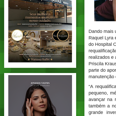
Dando mais u
Raquel Lyra e
do Hospital 
requalificaçã
realizados e
Priscila Kra
parte do apo
manutenção d
“A requalifi
pequeno, mé
avançar na r
também a no
grande inv