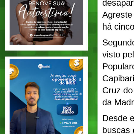
desapar
Agreste
há cinco
Segundo
visto pe
Populare
Capibari
Cruz do
da Madr
Desde e
buscas 