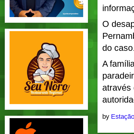
informa
O desapa
Pernamb
do caso
A famíl
paradei
através 
autorida
by
Estação