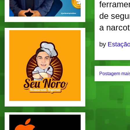
ferrame
de segu
a narcot
by
Estação
Postagem mais