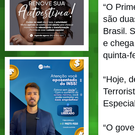
“O Prim
são dua
Brasil. 
e chega
quinta-fe
“Hoje, 
Terroris
Especia
“O gove