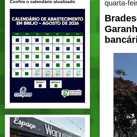
quarta-fe
Confira o calendário atualizado
Brades
Garanh
bancár