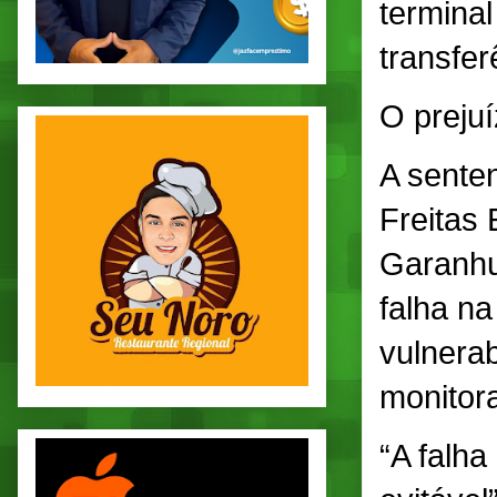
terminal
transfer
O prejuí
A senten
Freitas
Garanhu
falha na
vulnerab
monitor
“A falha