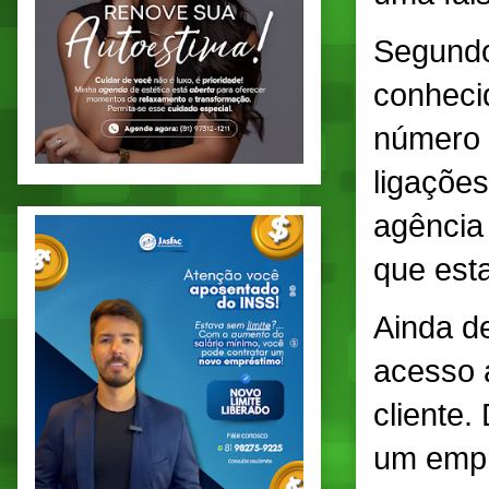
Segundo
conhecid
número 
ligaçõe
agência 
que est
Ainda d
acesso 
cliente.
um empr