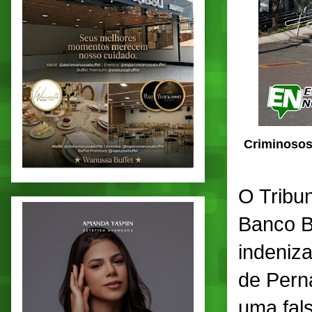
Criminosos 
O Tribu
Banco B
indeniz
de Pern
uma fals