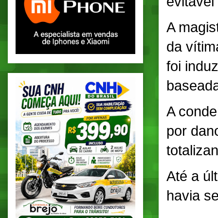
evitável
A magist
da víti
foi indu
baseada
A conde
por dano
totaliza
Até a ú
havia se