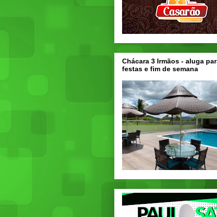
Chácara 3 Irmãos - aluga par
festas e fim de semana