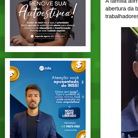
A família af
abertura da 
trabalhadores