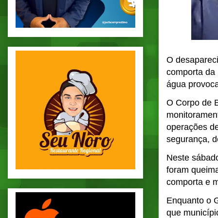
O desapareci
comporta da 
água provoca
O Corpo de B
monitorament
operações de
segurança, d
Neste sábado
foram queima
comporta e m
Enquanto o G
que municípi