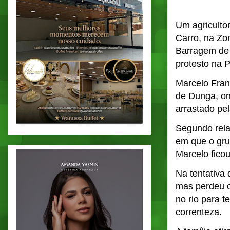
Um agriculto
Carro, na Zo
Barragem de 
protesto na 
Marcelo Fran
de Dunga, on
arrastado pel
Segundo rela
em que o gru
Marcelo ficou
Na tentativa d
mas perdeu o 
no rio para t
correnteza.