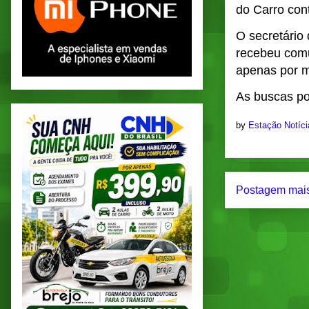
do Carro con
O secretário
recebeu comu
apenas por m
As buscas po
by
Estação Notíc
Postagem mais