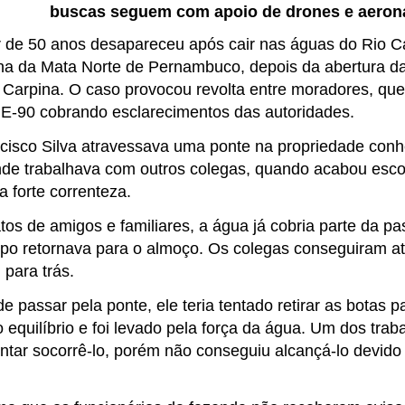
buscas seguem com apoio de drones e aeron
r de 50 anos desapareceu após cair nas águas do Rio C
na da Mata Norte de Pernambuco, depois da abertura d
Carpina. O caso provocou revolta entre moradores, que
PE-90 cobrando esclarecimentos das autoridades.
cisco Silva atravessava uma ponte na propriedade co
de trabalhava com outros colegas, quando acabou esc
a forte correnteza.
tos de amigos e familiares, a água já cobria parte da
po retornava para o almoço. Os colegas conseguiram at
 para trás.
e passar pela ponte, ele teria tentado retirar as botas par
equilíbrio e foi levado pela força da água. Um dos trab
entar socorrê-lo, porém não conseguiu alcançá-lo devido