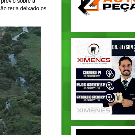
 prévio sobre a
ão teria deixado os