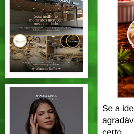
Se a id
agradáv
certo.