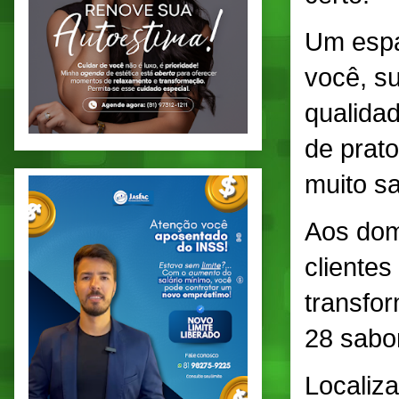
Um espa
você, s
qualida
de prato
muito sa
Aos domi
clientes
transfo
28 sabo
Localiz