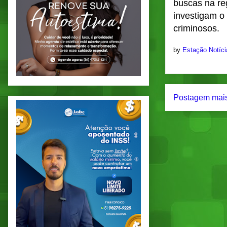
buscas na re
investigam o 
criminosos.
by
Estação Notíc
Postagem mais