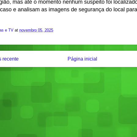
gião
, mas até o momento
nenhum suspeito foi localizad
caso e analisam as imagens de segurança do local para t
ias e TV
at
novembro 05, 2025
 recente
Página inicial