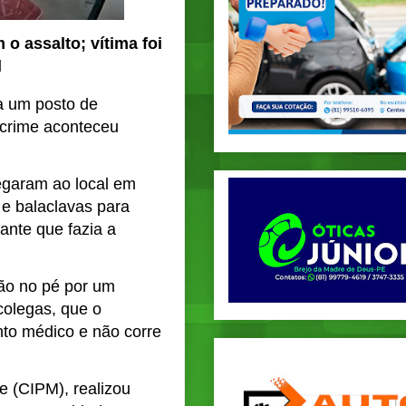
 assalto; vítima foi
l
a um
posto de
 crime aconteceu
egaram ao local em
e balaclavas
para
ante que fazia a
ão no pé
por um
colegas, que o
to médico e não corre
e (CIPM)
, realizou