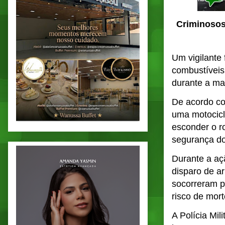
Criminosos
Um
vigilante
combustíveis
durante a
mad
De acordo c
uma
motocic
esconder o ro
segurança do
Durante a açã
disparo de a
socorreram p
risco de mort
A
Polícia Mili