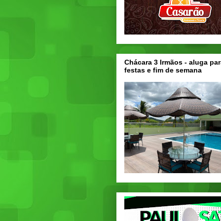
Chácara 3 Irmãos - aluga par
festas e fim de semana