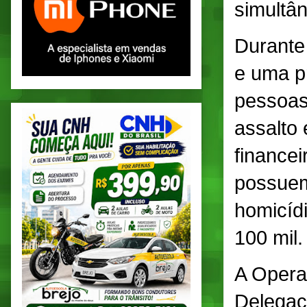
simultâ
Durante 
e uma pr
pessoas
assalto 
financei
possuem
homicídi
100 mil.
A Opera
Delegac