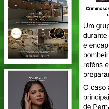
Criminosos
Um grup
durante
e encap
bombeir
reféns 
prepara
O caso 
principa
de Pern