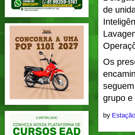
de unid
Inteligê
Lavagem
Operaçõ
Os pres
encamin
seguem 
grupo e 
by
Estação