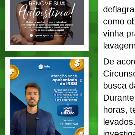
deflagra
como obj
vinha p
lavagem
De acor
Circuns
busca d
Durante 
horas, t
levados
investi