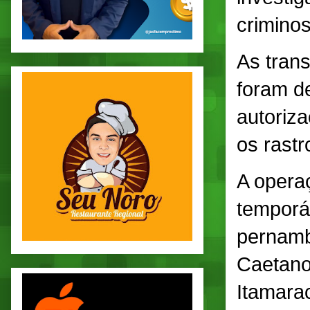
criminos
As tran
foram de
autoriza
os rastr
A opera
temporá
pernamb
Caetano
Itamarac