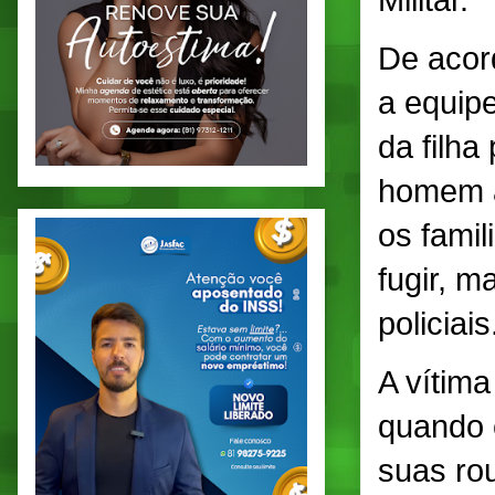
Militar.
De acor
a equip
da filh
homem a
os famil
fugir, 
policiais
A vítim
quando e
suas rou