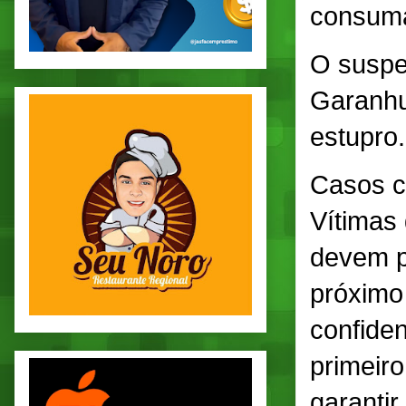
consuma
O suspei
Garanhun
estupro.
Casos c
Vítimas 
devem pr
próximo 
confiden
primeiro
garantir 