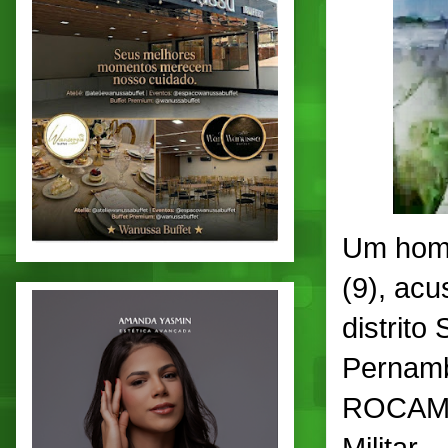
Um homem
(9), ac
distrit
Pernambu
ROCAM, 