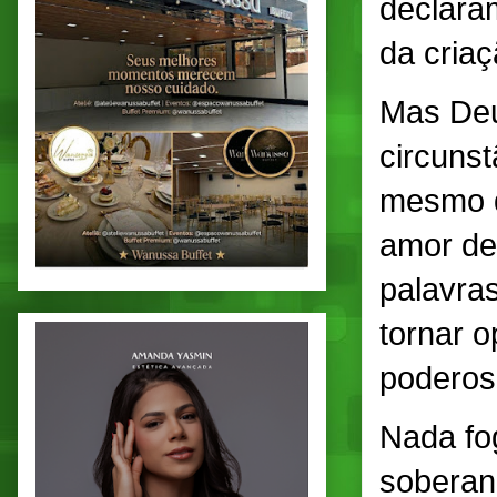
declara
da criaç
Mas Deu
circunst
mesmo d
amor de
palavra
tornar o
poderoso
Nada fo
soberano