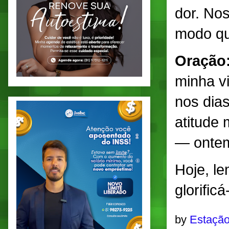
dor. No
modo qu
Oração
minha v
nos dias
atitude 
— ontem
Hoje, le
glorific
by
Estação