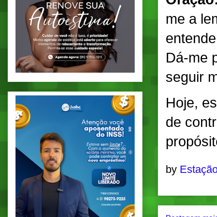
me a le
entender
Dá-me p
seguir 
Hoje, e
de contr
propósit
by
Estação