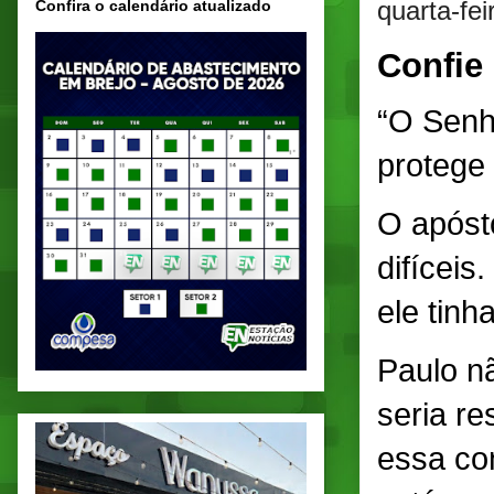
quarta-fe
Confira o calendário atualizado
Confie
“O Senh
protege
O apóst
difíceis
ele tinh
Paulo n
seria r
essa co