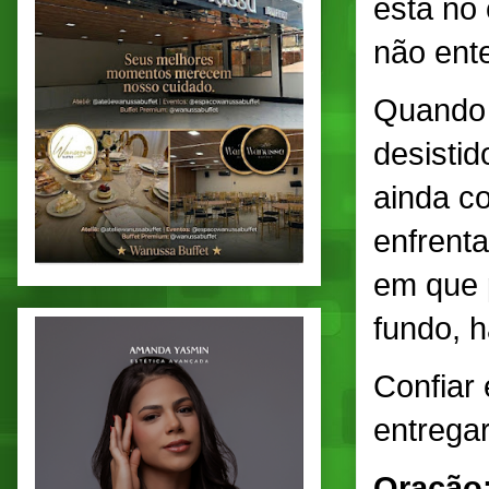
está no
não ent
Quando f
desistid
ainda c
enfrent
em que 
fundo, 
Confiar 
entrega
Oração