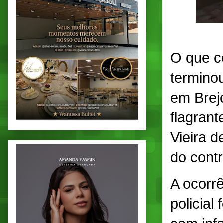
O que c
terminou
em Brej
flagrant
Vieira 
do contr
A ocorr
policial