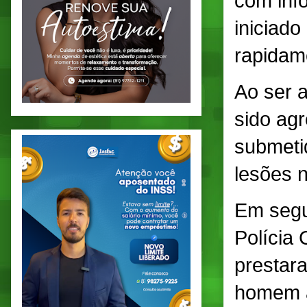
com info
iniciad
rapidam
Ao ser 
sido ag
submeti
lesões n
Em segu
Polícia 
prestar
homem a