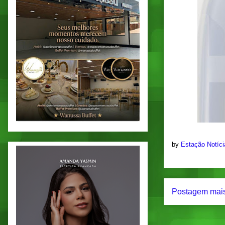
by
Estação Notíc
Postagem mais