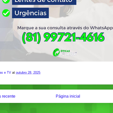
ias e TV
at
outubro 28, 2025
 recente
Página inicial