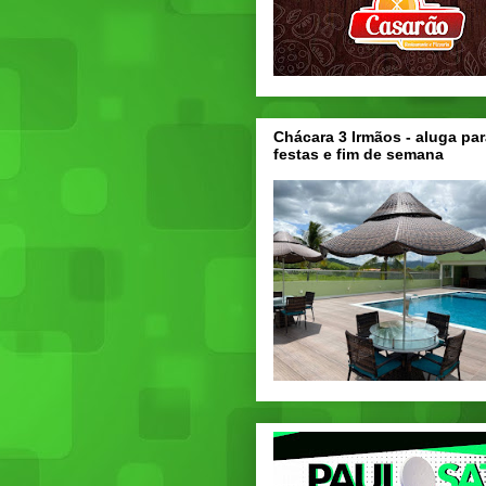
Chácara 3 Irmãos - aluga par
festas e fim de semana