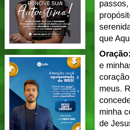
passos,
propósi
serenid
que Aque
Oração
e minha
coração
meus. R
concede
minha c
de Jesu