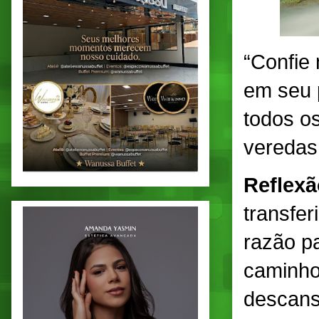
“Confie
em seu 
todos os
veredas
Reflex
transfe
razão pa
caminho
descans