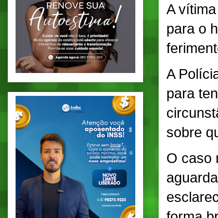
A vítim
para o h
feriment
A Políci
para ten
circunst
sobre q
O caso 
aguarda
esclarec
forma br