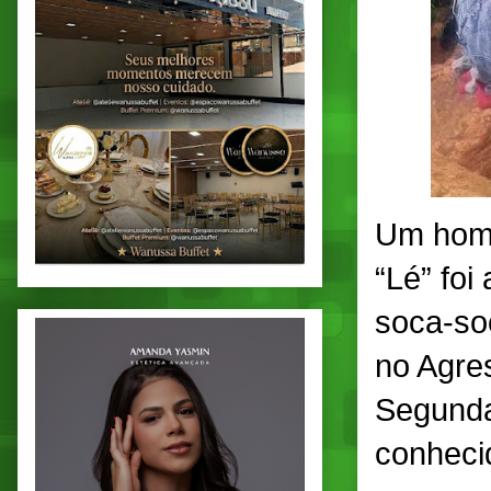
Um home
“Lé” fo
soca-so
no Agre
Segunda
conheci