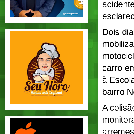
acident
esclare
Dois dia
mobiliz
motocicl
carro e
à Escol
bairro 
A colis
monitor
arremess