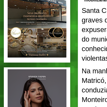
mobilizara
Santa Cr
graves 
expuser
do muni
conheci
violent
Na manhã
Matricó
conduzi
Monteir