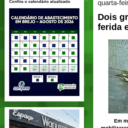
quarta-fe
Confira o calendário atualizado
Dois g
ferida
Em me