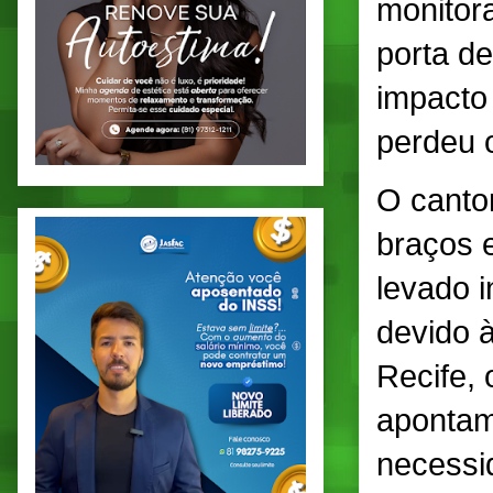
monitor
porta d
impacto 
perdeu o
O canto
braços e
levado i
devido à
Recife,
apontam
necessid