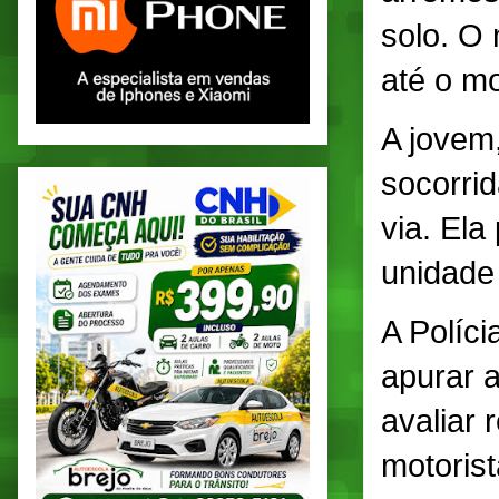
solo. O 
até o mo
A jovem,
socorri
via. El
unidade 
A Políci
apurar a
avaliar 
motoris