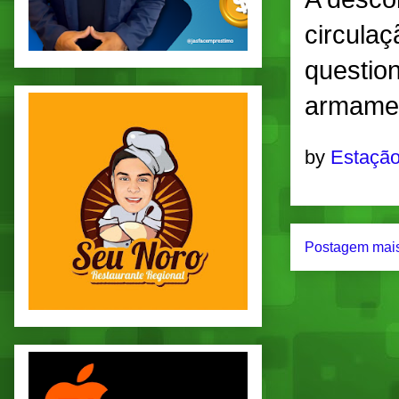
circulaç
questio
armamen
by
Estação
Postagem mais