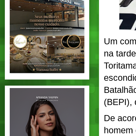
Um come
na tarde
Toritam
escondi
Batalhão
(BEPI), 
De acor
homem e