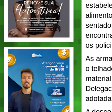
estabel
aliment
sentado 
encontr
os poli
As arma
o telhad
material
Delegac
adotada
A descob