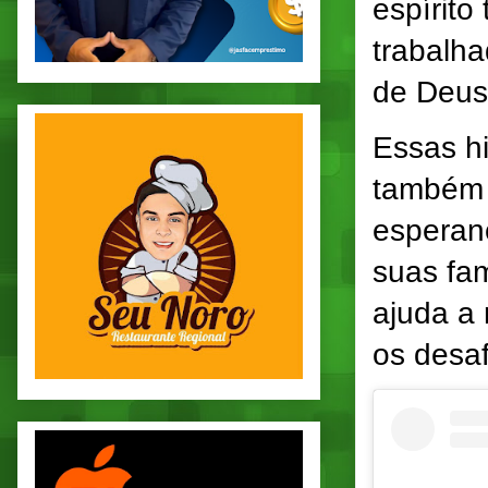
espírito
trabalh
de Deus 
Essas hi
também 
esperan
suas fam
ajuda a
os desaf