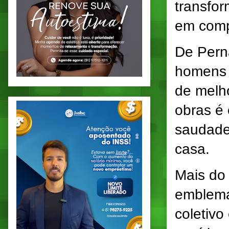
transfor
em comp
De Pern
homens 
de melh
obras é
saudade
casa.
Mais do 
emblema 
coletivo