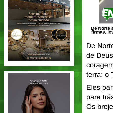
De Norte 
firmas, l
De Norte
de Deus
coragem
terra: o
Eles par
para trá
Os breje