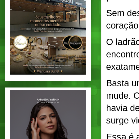
Sem des
coração
O ladrã
encontro
exatame
Basta u
mude. O
havia d
surge vi
Essa é 