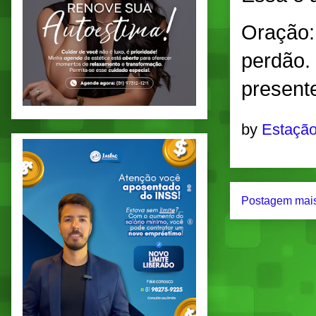
Oração:
perdão.
present
by
Estação
Postagem mais