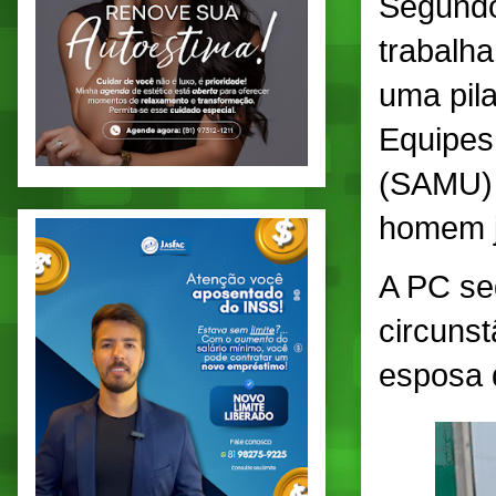
Segundo
trabalh
uma pila
Equipes
(SAMU) 
homem j
A PC se
circunst
esposa d