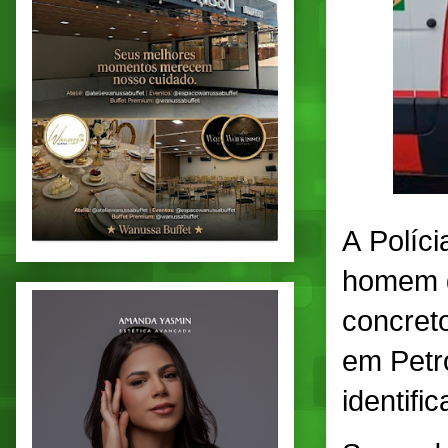
A Políci
homem d
concreto
em Petro
identifi