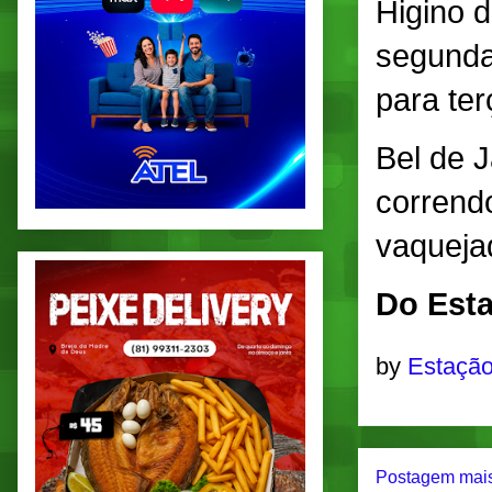
Higino 
segunda
para ter
Bel de J
corrend
vaqueja
Do Esta
by
Estação
Postagem mais