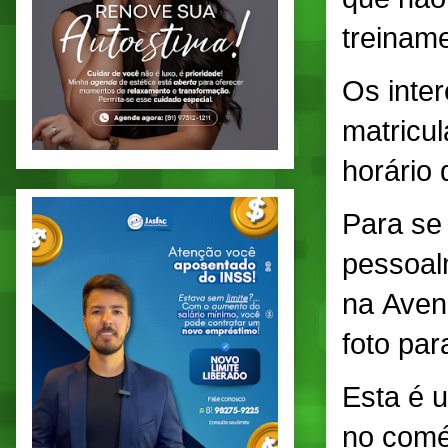
treinam
Os inte
matricu
horário
Para se
pessoal
na Aven
foto pa
Esta é 
no comé