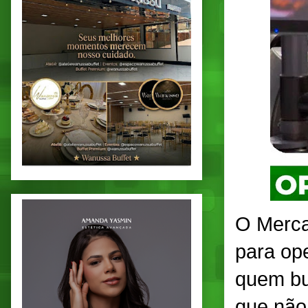
O Merca
para ope
quem bu
que não 