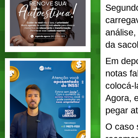
Segundo
carrega
análise,
da sacol
Em depo
notas f
colocá-
Agora, 
pegar at
O caso s