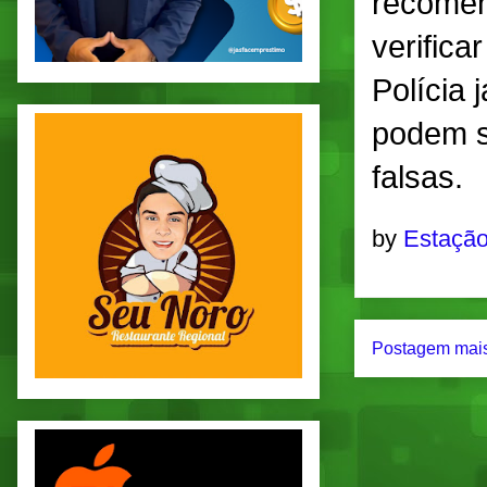
recomen
verifica
Polícia 
podem s
falsas.
by
Estação
Postagem mais