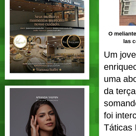
O meliante
las
c
Um jove
enriquec
uma abo
da terça
somando 
foi int
Táticas 