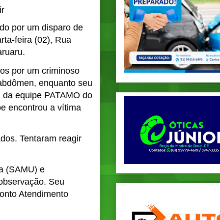
ir
gido por um disparo de
rta-feira (02), Rua
aruaru.
os por um criminoso
o abdômen, enquanto seu
ra, da equipe PATAMO do
pe encontrou a vítima
dos. Tentaram reagir
ia (SAMU) e
observação. Seu
ronto Atendimento