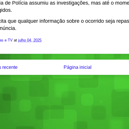
ia de Polícia assumiu as investigações, mas até o mome
idos.
icita que qualquer informação sobre o ocorrido seja rep
enúncia.
ias e TV
at
julho 04, 2025
 recente
Página inicial