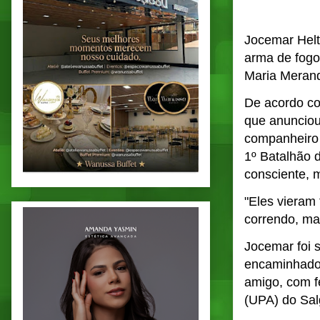
Jocemar Helto
arma de fogo 
Maria Merand
De acordo co
que anunciou
companheiro 
1º Batalhão 
consciente, 
"Eles vieram
correndo, mas
Jocemar foi 
encaminhado 
amigo, com f
(UPA) do Sal