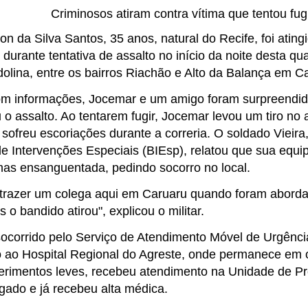
Criminosos atiram contra vítima que tentou fug
n da Silva Santos, 35 anos, natural do Recife, foi atin
durante tentativa de assalto no início da noite desta qua
olina, entre os bairros Riachão e Alto da Balança em C
m informações, Jocemar e um amigo foram surpreendid
 o assalto. Ao tentarem fugir, Jocemar levou um tiro n
sofreu escoriações durante a correria. O soldado Viei
de Intervenções Especiais (BIEsp), relatou que sua equi
mas ensanguentada, pedindo socorro no local.
 trazer um colega aqui em Caruaru quando foram aborda
 o bandido atirou", explicou o militar.
socorrido pelo Serviço de Atendimento Móvel de Urgênc
ao Hospital Regional do Agreste, onde permanece em 
erimentos leves, recebeu atendimento na Unidade de P
gado e já recebeu alta médica.