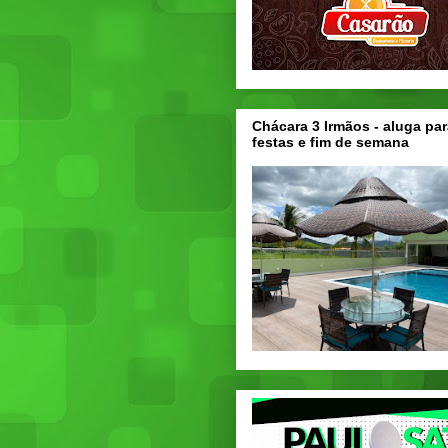
Chácara 3 Irmãos - aluga par
festas e fim de semana