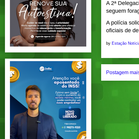
A 2ª Delegac
seguem forag
A polícia sol
oficiais de d
by
Estação Notíc
Postagem mais