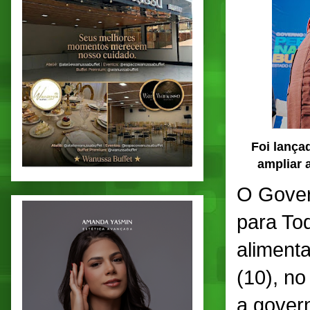
Foi lança
ampliar 
O Gover
para Tod
alimenta
(10), no
a gover