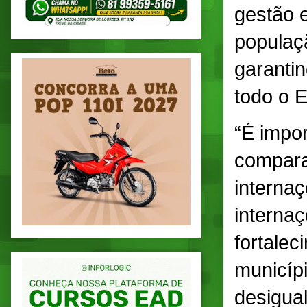
gestão 
populaçã
garanti
todo o 
“É impo
compara
internaç
internaç
fortale
municíp
desigua