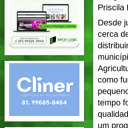
Priscila
Desde j
cerca de
distribu
municíp
Agricult
como fu
pequeno
tempo f
qualidad
um prog