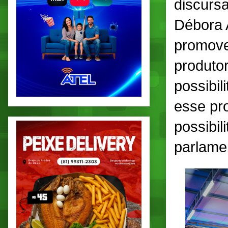
discursa
Débora A
promove
produtor
possibil
esse pr
possibil
parlame