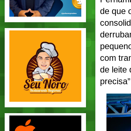
de que o
consolid
derruba
pequeno
com tran
de leit
precisa