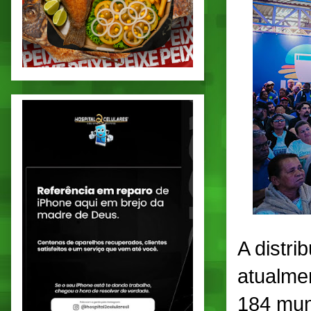
A distri
atualme
184 mun