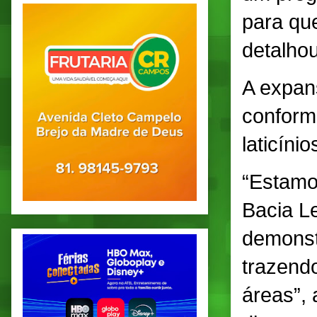
para qu
detalhou
A expan
conform
laticíni
“Estamo
Bacia Le
demonst
trazend
áreas”,