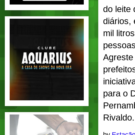
do leite
diários,
mil litr
pessoas
Agreste
prefeito
iniciati
para o 
Pernamb
Rivaldo.
by
Estação