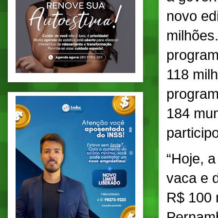
novo ed
milhões
program
118 mil
program
184 muni
particip
“Hoje, a 
vaca e d
R$ 100 
Pernamb