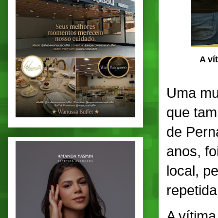
A ví
Uma mulh
que tam
de Pern
anos, f
local, p
repetida
A vítima