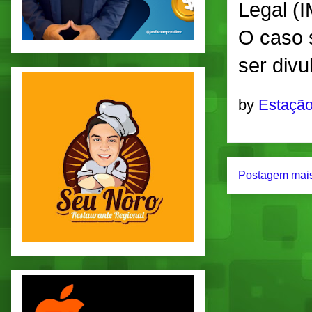
Legal (
O caso 
ser div
by
Estação
Postagem mais