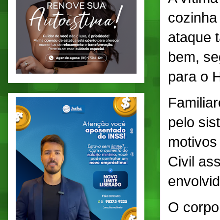
cozinha
ataque 
bem, se
para o 
Familia
pelo sis
motivos 
Civil as
envolvid
O corpo 