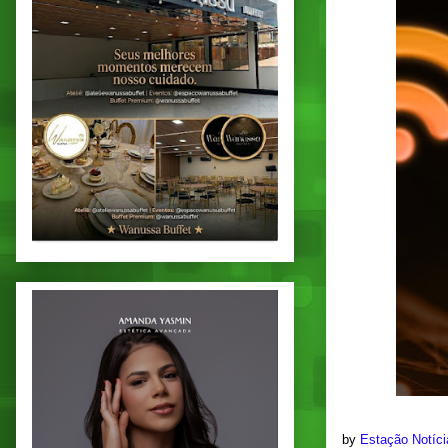
by
Estação Notíc