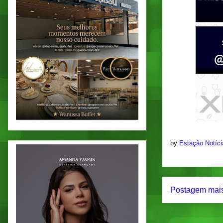
by
Estação Notíc
Postagem mais