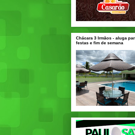
Chácara 3 Irmãos - aluga par
festas e fim de semana