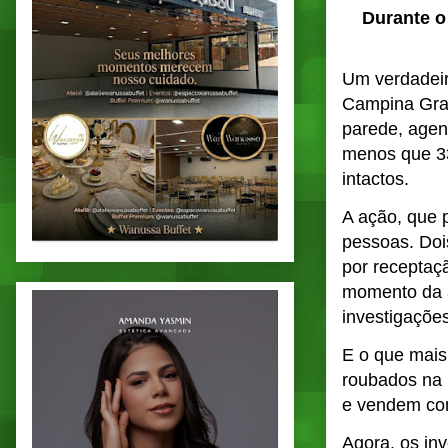
Durante o
Um verdadeir
Campina Gran
parede, agen
menos que 33
intactos.
A ação, que 
pessoas. Doi
por receptaçã
momento da a
investigaçõe
E o que mais 
roubados na 
e vendem com
Agora, os in