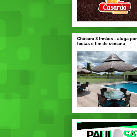
Chácara 3 Irmãos - aluga par
festas e fim de semana