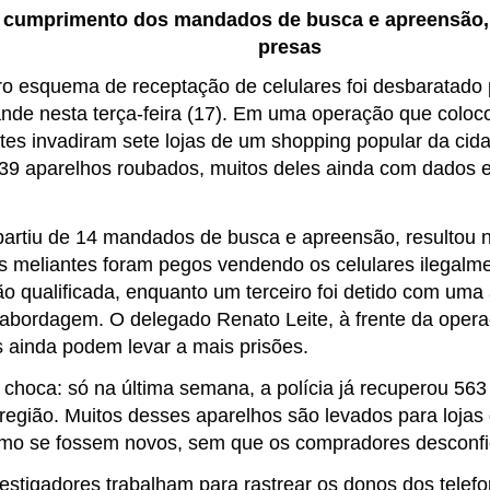
 cumprimento dos mandados de busca e apreensão, 
presas
o esquema de receptação de celulares foi desbaratado p
de nesta terça-feira (17). Em uma operação que coloco
tes invadiram sete lojas de um shopping popular da ci
9 aparelhos roubados, muitos deles ainda com dados e 
partiu de 14 mandados de busca e apreensão, resultou n
s meliantes foram pegos vendendo os celulares ilegalm
o qualificada, enquanto um terceiro foi detido com uma 
bordagem. O delegado Renato Leite, à frente da opera
s ainda podem levar a mais prisões.
choca: só na última semana, a polícia já recuperou 563 
região. Muitos desses aparelhos são levados para lojas
o se fossem novos, sem que os compradores desconfiem
vestigadores trabalham para rastrear os donos dos tele