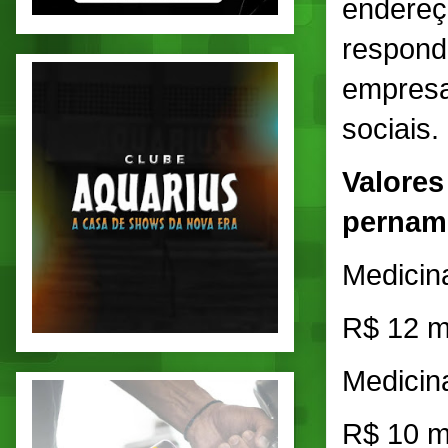
endereç
respond
empresa
sociais.
Valores
pernam
Medici
R$ 12 m
Medici
R$ 10 m