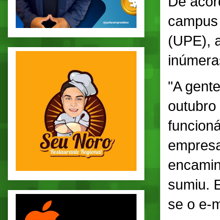
De acor
campus 
(UPE), 
inúmeras
"A gente
outubro
funcion
empresa
encamin
sumiu. 
se o e-m