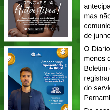
antecip
mas não
comunic
de junho
O Diari
menos d
Boletim
registra
do servi
Pernamb