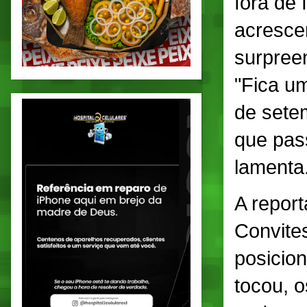
fora de
acrescen
surpree
"Fica u
de sete
que pass
lamenta
A repor
Convite
posicion
tocou, 