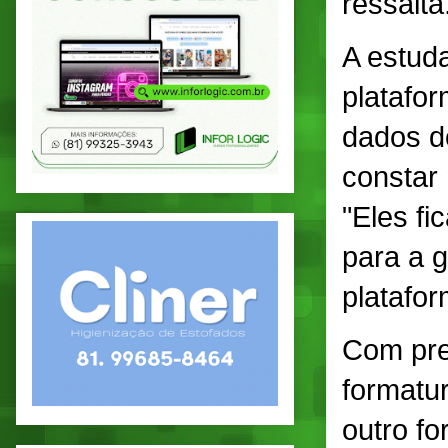
ressalta
A estud
platafor
dados d
constar 
"Eles fi
para a 
platafor
Com pre
formatu
outro fo