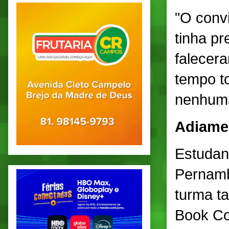
"O convi
tinha p
falecer
tempo t
nenhuma
Adiame
Estudan
Pernamb
turma t
Book Co