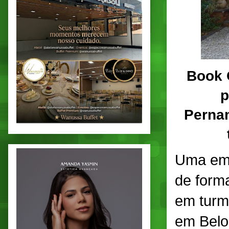
Book 
p
Perna
Uma emp
de forma
em turm
em Belo