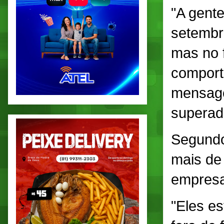
"A gente
setembr
mas no 
comport
mensage
superad
Segundo
mais de
empresa
"Eles e