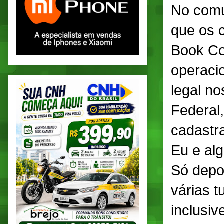
No comu
que os c
Book Co
operaci
legal no
Federal
cadastra
Eu e al
Só depo
várias 
inclusi