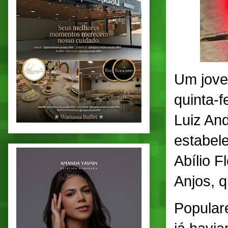
Um jovem
quinta-
Luiz An
estabel
Abílio F
Anjos, q
Popular