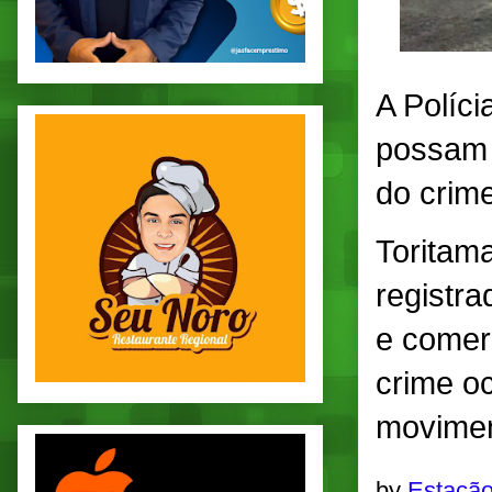
A Políci
possam 
do crime
Toritama
registr
e comerc
crime oc
movimen
by
Estação