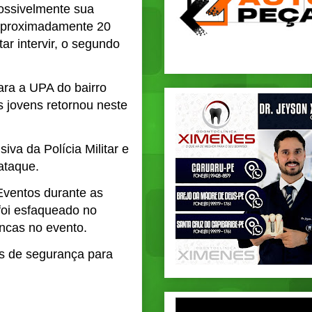
ossivelmente sua
 aproximadamente 20
ar intervir, o segundo
ra a UPA do bairro
 jovens retornou neste
va da Polícia Militar e
ataque.
Eventos durante as
 foi esfaqueado no
ncas no evento.
as de segurança para