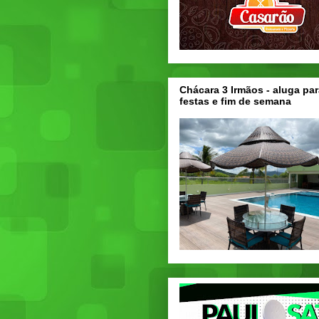
Chácara 3 Irmãos - aluga par
festas e fim de semana