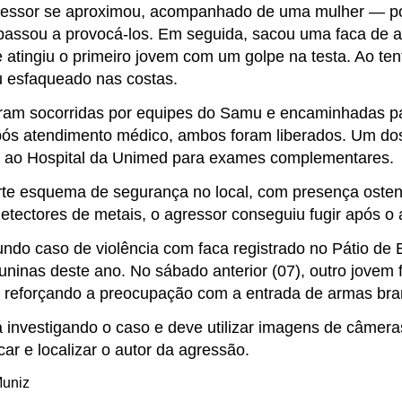
ressor se aproximou, acompanhado de uma mulher — p
assou a provocá-los. Em seguida, sacou uma faca de
 atingiu o primeiro jovem com um golpe na testa. Ao tent
 esfaqueado nas costas.
oram socorridas por equipes do Samu e encaminhadas pa
pós atendimento médico, ambos foram liberados. Um dos
 ao Hospital da Unimed para exames complementares.
rte esquema de segurança no local, com presença ostensi
etectores de metais, o agressor conseguiu fugir após o 
undo caso de violência com faca registrado no Pátio de 
juninas deste ano. No sábado anterior (07), outro jovem
 reforçando a preocupação com a entrada de armas bra
tá investigando o caso e deve utilizar imagens de câmer
icar e localizar o autor da agressão.
Muniz