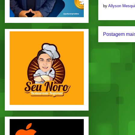
by
Allyson Mesqu
Postagem mais