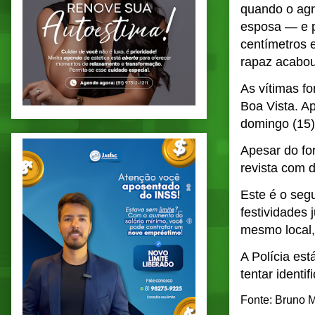
quando o ag
esposa — e p
centímetros e
rapaz acabou
As vítimas f
Boa Vista. A
domingo (15)
Apesar do fo
revista com d
Este é o seg
festividades 
mesmo local,
A Polícia es
tentar identif
Fonte: Bruno 