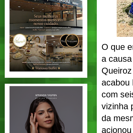
O que er
a causa
Queiroz 
acabou 
com sei
vizinha
da mesm
acionou 