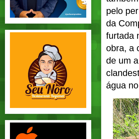
pelo pe
da Compe
furtada
obra, a
de um an
clandes
água no