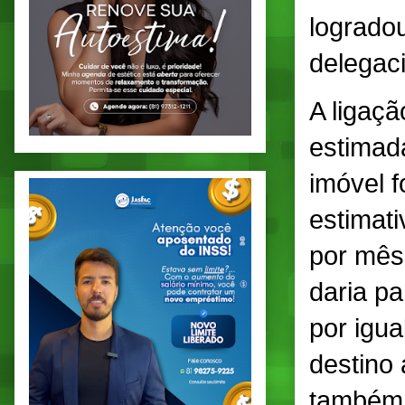
logradou
delegac
A ligaç
estimad
imóvel f
estimat
por mês 
daria p
por igua
destino
também c