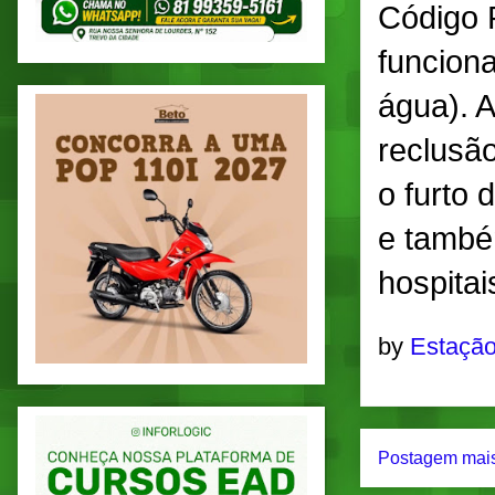
Código P
funcion
água). 
reclusã
o furto
e també
hospitai
by
Estação
Postagem mais