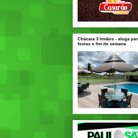
Chácara 3 Irmãos - aluga par
festas e fim de semana