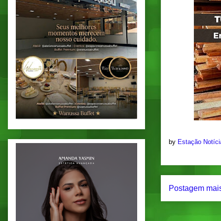
by
Estação Notíc
Postagem mais