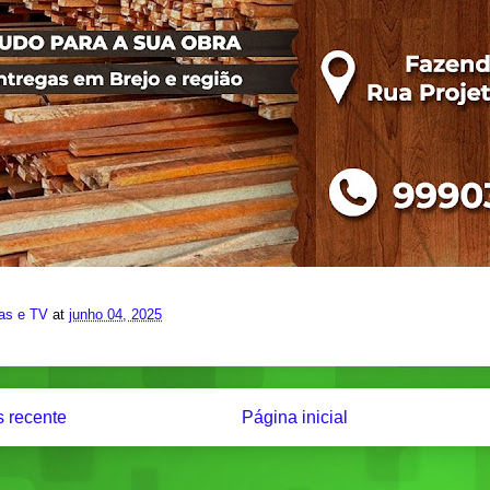
ias e TV
at
junho 04, 2025
 recente
Página inicial