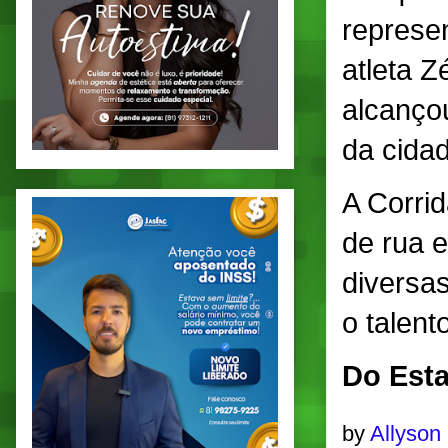
represe
atleta Z
alcanço
da cidad
A Corri
de rua e
diversas
o talent
Do Esta
by
Allyson