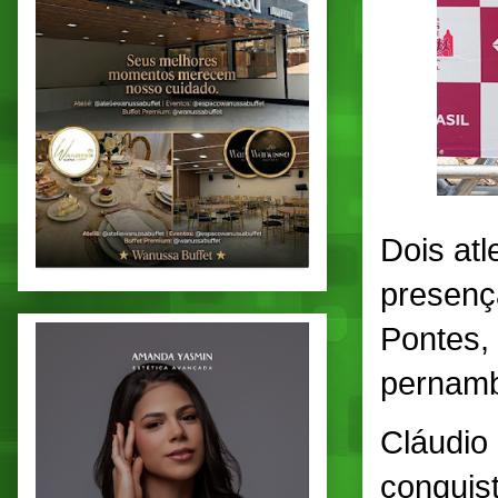
Dois at
presenç
Pontes, 
pernamb
Cláudio
conquist