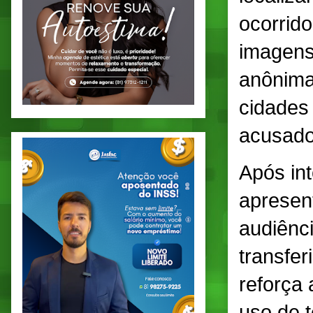
ocorrid
imagens
anônima
cidades 
acusado
Após int
apresen
audiênci
transfer
reforça
uso de t