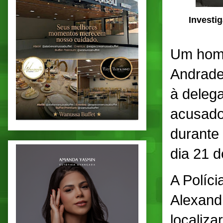
Investi
Um home
Andrade 
à delega
acusado
durante
dia 21 d
A Políci
Alexandr
localiza