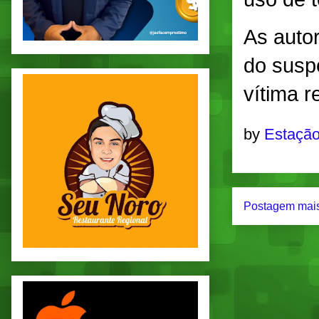
As auto
do suspe
vítima 
by
Estação
Postagem mais