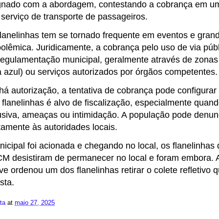
gnado com a abordagem, contestando a cobrança em um
 serviço de transporte de passageiros.
 flanelinhas tem se tornado frequente em eventos e gra
olêmica. Juridicamente, a cobrança pelo uso de via públ
regulamentação municipal, geralmente através de zona
a azul) ou serviços autorizados por órgãos competentes.
á autorização, a tentativa de cobrança pode configurar 
 flanelinhas é alvo de fiscalização, especialmente quan
siva, ameaças ou intimidação. A população pode denunc
tamente às autoridades locais.
icipal foi acionada e chegando no local, os flanelinhas
CM desistiram de permanecer no local e foram embora. A
ive ordenou um dos flanelinhas retirar o colete refletivo 
sta.
ita
at
maio 27, 2025