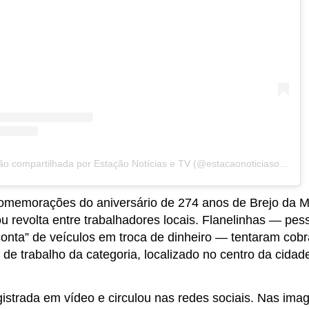
Uma publicação compartilhada por Estação Notícias e TV (@estacaonoticiasoficial)
omemorações do aniversário de 274 anos de Brejo da 
ou revolta entre trabalhadores locais. Flanelinhas — pe
conta” de veículos em troca de dinheiro — tentaram cobr
 de trabalho da categoria, localizado no centro da cidade
gistrada em vídeo e circulou nas redes sociais. Nas ima