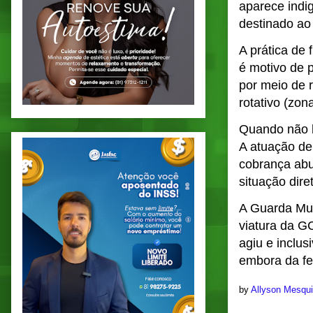
aparece indi
destinado ao
A prática de
é motivo de p
por meio de 
rotativo (zon
Quando não h
A atuação de
cobrança abu
situação dire
A Guarda Mun
viatura da G
agiu e inclus
embora da fe
by
Allyson Mesqu