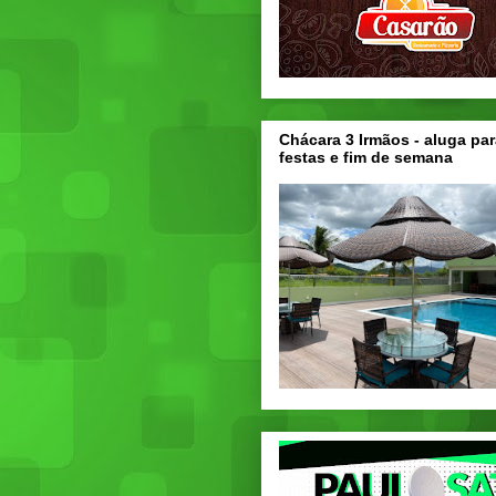
Chácara 3 Irmãos - aluga par
festas e fim de semana