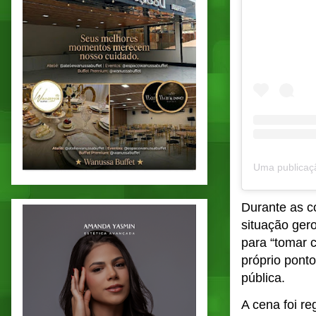
Durante as c
situação ger
para “tomar 
próprio ponto
pública.
A cena foi re