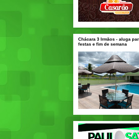
Chácara 3 Irmãos - aluga par
festas e fim de semana