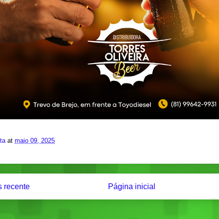
ita
at
maio 09, 2025
 recente
Página inicial