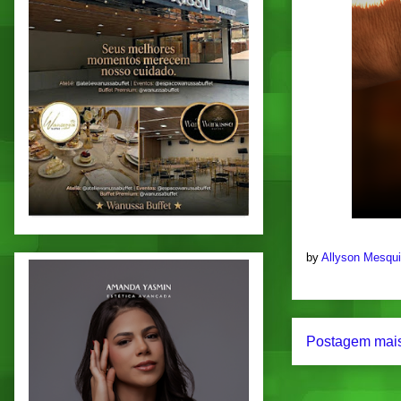
by
Allyson Mesqu
Postagem mais